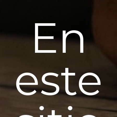
En
este