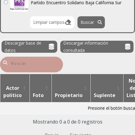
Partido Encuentro Solidario Baja California Sur
Limpiar campos
Buscar
Descargar base de
Descargar información
datos
consultada
No
Actor
d
político
Foto
Propietario
Suplente
Lis
Presione el botón busca
Mostrando 0 a 0 de 0 registros