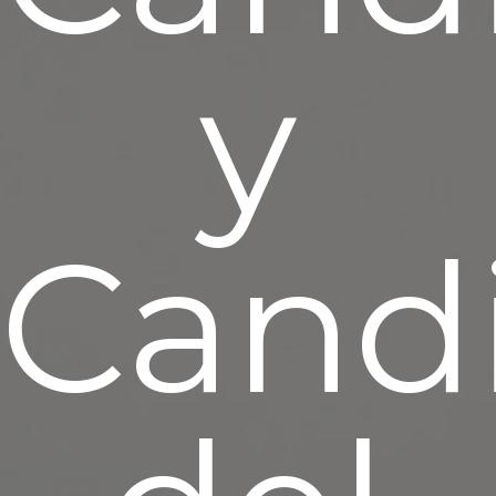
y
Cand