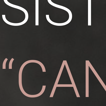
SIS
“CA