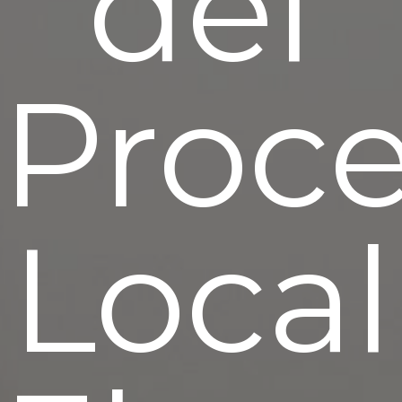
del
Proc
Local