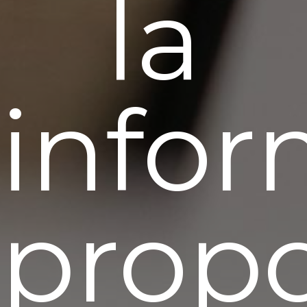
la
info
prop