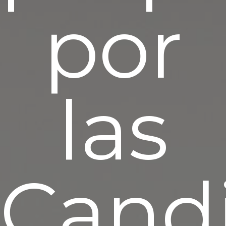
por
las
Cand